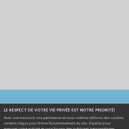
LE RESPECT DE VOTRE VIE PRIVÉE EST NOTRE PRIORITÉ!
4 Place du Bois Noir 29800 Landerneau |
Mentions légales
Avec votre accord, nos partenaires et nous-mêmes utilisons des cookies,
Contact
| Tel : 09 75 61 93 43
certains requis pour le bon fonctionnement du site, d'autres pour
mesurer votre activité et vous fournir des publicités personnalisées.